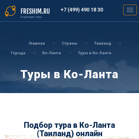
Перейти
к
+7 (499) 490 18 30
Togg
основному
navig
содержанию
Вы
здесь
Главная
Страны
Таиланд
Города
Ко-Ланта
Туры в Ко-Ланта
Туры в Ко-Ланта
Подбор тура в Ко-Ланта
(Таиланд) онлайн