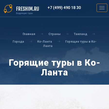
Перейти
к
+7 (499) 490 18 30
Togg
основному
navig
содержанию
Вы
здесь
Главная
Страны
Таиланд
Города
Ко-Ланта
Горящие туры в Ко-
Ланта
Горящие туры в Ко-
Ланта