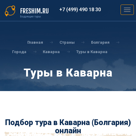
Перейти
к
+7 (499) 490 18 30
Togg
основному
navig
содержанию
Вы
здесь
Главная
Страны
Болгария
Города
Каварна
Туры в Каварна
Туры в Каварна
Подбор тура в Каварна (Болгария)
онлайн