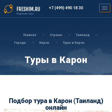
Перейти
к
+7 (499) 490 18 30
Togg
основному
navig
содержанию
Вы
здесь
Главная
Страны
Таиланд
Города
Карон
Туры в Карон
Туры в Карон
Подбор тура в Карон (Таиланд)
онлайн