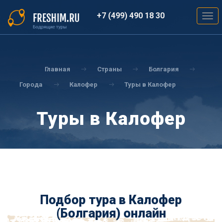
Перейти
к
+7 (499) 490 18 30
Togg
основному
navig
содержанию
Вы
здесь
Главная
Страны
Болгария
Города
Калофер
Туры в Калофер
Туры в Калофер
Подбор тура в Калофер
(Болгария) онлайн