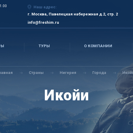
21.00
Наш адрес:
г. Москва, Павелецкая набережная д.2, стр. 2
info@freshim.ru
РЫ
ТУРЫ
О КОМПАНИИ
лавная
Страны
Нигерия
Города
Икой
Икойи