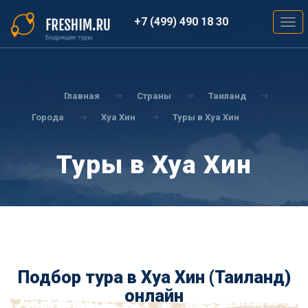
Перейти
к
+7 (499) 490 18 30
Togg
основному
navig
содержанию
Вы
здесь
Главная
Страны
Таиланд
Города
Хуа Хин
Туры в Хуа Хин
Туры в Хуа Хин
Подбор тура в Хуа Хин (Таиланд)
онлайн