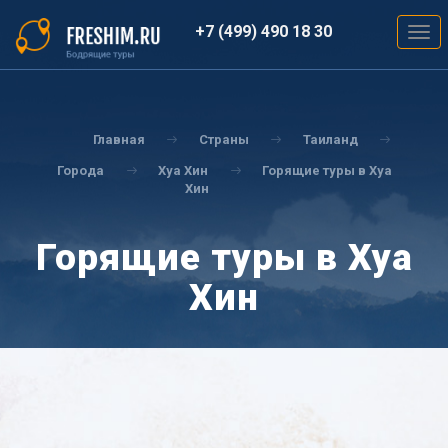
Перейти
к
+7 (499) 490 18 30
Togg
основному
navig
содержанию
Вы
здесь
Главная
Страны
Таиланд
Города
Хуа Хин
Горящие туры в Хуа
Хин
Горящие туры в Хуа
Хин