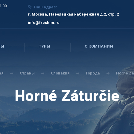
21.00
Наш адрес:
г. Москва, Павелецкая набережная д.2, стр. 2
info@freshim.ru
РЫ
ТУРЫ
О КОМПАНИИ
ая
Страны
Словакия
Города
Horné Zá
Horné Záturčie