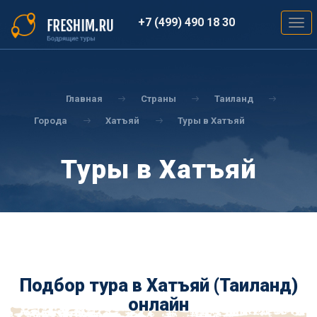
Перейти
к
+7 (499) 490 18 30
Togg
основному
navig
содержанию
Вы
здесь
Главная
Страны
Таиланд
Города
Хатъяй
Туры в Хатъяй
Туры в Хатъяй
Подбор тура в Хатъяй (Таиланд)
онлайн