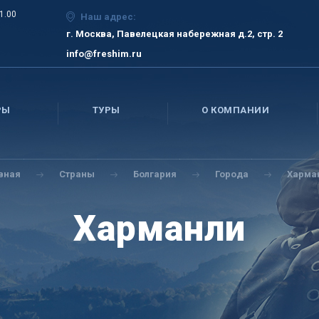
21.00
Наш адрес:
г. Москва, Павелецкая набережная д.2, стр. 2
info@freshim.ru
РЫ
ТУРЫ
О КОМПАНИИ
вная
Страны
Болгария
Города
Харма
Харманли