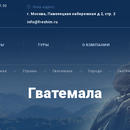
21.00
Наш адрес:
г. Москва, Павелецкая набережная д.2, стр. 2
info@freshim.ru
РЫ
ТУРЫ
О КОМПАНИИ
вная
Страны
Гватемала
Города
Гвате
Гватемала