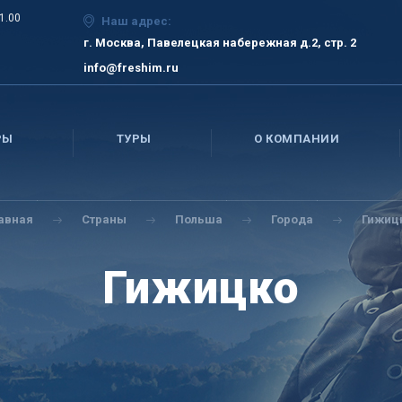
21.00
Наш адрес:
г. Москва, Павелецкая набережная д.2, стр. 2
info@freshim.ru
РЫ
ТУРЫ
О КОМПАНИИ
авная
Страны
Польша
Города
Гижиц
Гижицко