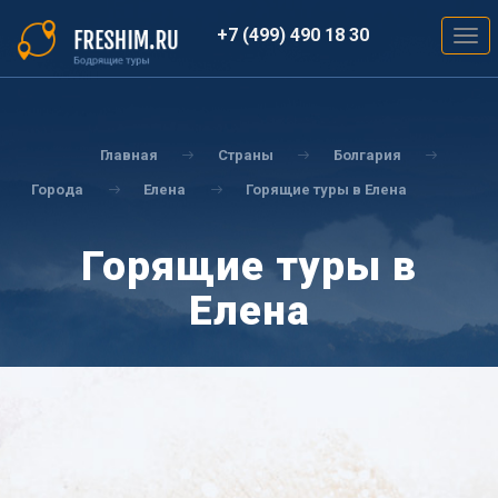
Перейти
к
+7 (499) 490 18 30
Togg
основному
navig
содержанию
Вы
здесь
Главная
Страны
Болгария
Города
Елена
Горящие туры в Елена
Горящие туры в
Елена