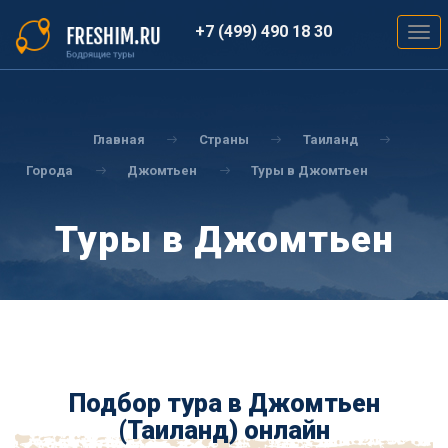
Перейти
к
+7 (499) 490 18 30
Togg
основному
navig
содержанию
Вы
здесь
Главная
Страны
Таиланд
Города
Джомтьен
Туры в Джомтьен
Туры в Джомтьен
Подбор тура в Джомтьен
(Таиланд) онлайн