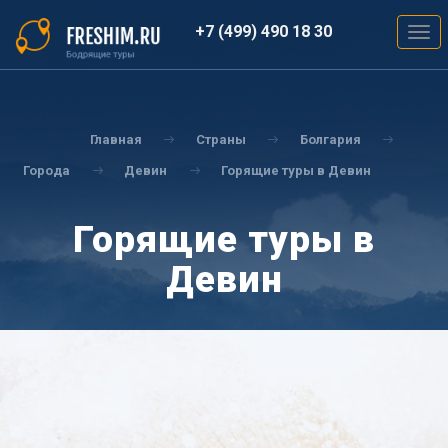
Перейти
к
+7 (499) 490 18 30
Togg
основному
navig
содержанию
Вы
здесь
Главная
Страны
Болгария
Города
Девин
Горящие туры в Девин
Горящие туры в
Девин