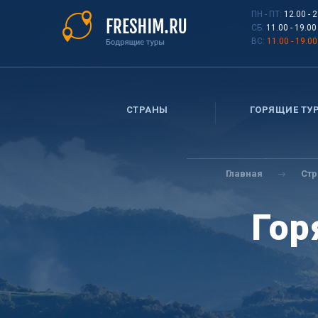
Перейти
ПН - ПТ:
12.00 - 
к
СБ:
11.00 - 19.00
основному
ВС:
11.00 - 19.00
содержанию
СТРАНЫ
ГОРЯЩИЕ ТУ
Вы
здесь
Главная
Ст
Гор