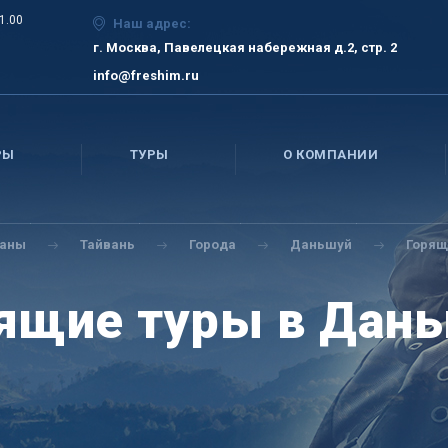
21.00
Наш адрес:
г. Москва, Павелецкая набережная д.2, стр. 2
info@freshim.ru
РЫ
ТУРЫ
О КОМПАНИИ
раны
Тайвань
Города
Даньшуй
Горящ
ящие туры в Дан