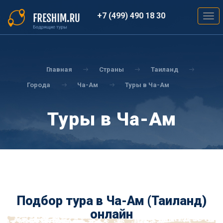
Перейти
к
+7 (499) 490 18 30
Togg
основному
navig
содержанию
Вы
здесь
Главная
Страны
Таиланд
Города
Ча-Ам
Туры в Ча-Ам
Туры в Ча-Ам
Подбор тура в Ча-Ам (Таиланд)
онлайн