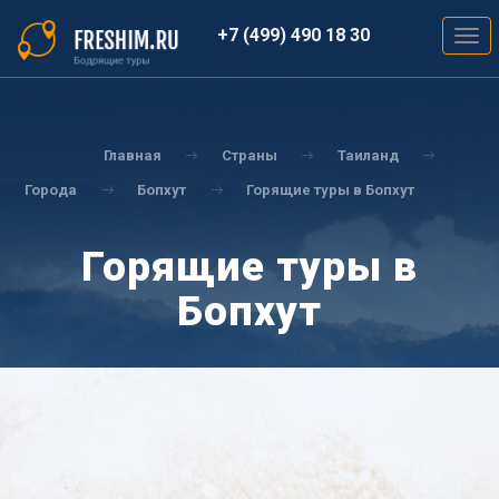
Перейти
к
+7 (499) 490 18 30
Togg
основному
navig
содержанию
Вы
здесь
Главная
Страны
Таиланд
Города
Бопхут
Горящие туры в Бопхут
Горящие туры в
Бопхут