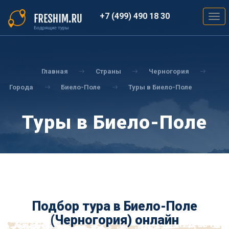
Перейти
к
+7 (499) 490 18 30
Togg
основному
navig
содержанию
Вы
здесь
Главная
Страны
Черногория
Города
Биело-Поле
Туры в Биело-Поле
Туры в Биело-Поле
Подбор тура в Биело-Поле
(Черногория) онлайн