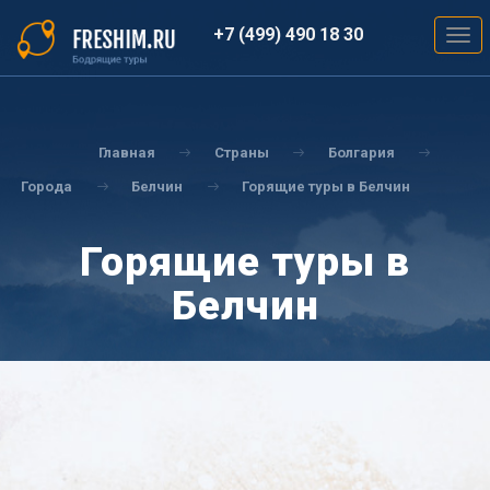
Перейти
к
+7 (499) 490 18 30
Togg
основному
navig
содержанию
Вы
здесь
Главная
Страны
Болгария
Города
Белчин
Горящие туры в Белчин
Горящие туры в
Белчин