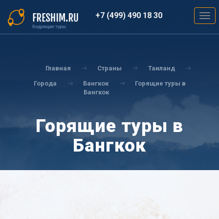
Перейти
к
+7 (499) 490 18 30
Togg
основному
navig
содержанию
Вы
здесь
Главная
Страны
Таиланд
Города
Бангкок
Горящие туры в
Бангкок
Горящие туры в
Бангкок