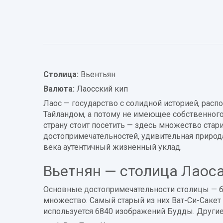
Информация
о
стране
Столица:
Вьентьян
Валюта:
Лаосский кип
Лаос — государство с солидной историей, рас
Тайландом, а потому не имеющее собственного
страну стоит посетить — здесь множество стар
достопримечательностей, удивительная природ
века аутентичный жизненный уклад.
Вьетнян — столица Лаос
Основные достопримечательности столицы — б
множество. Самый старый из них Ват-Си-Сакет с
используется 6840 изображений Будды. Други