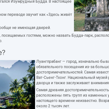
агался Изумрудный Будда. В настоящее
ном переводе звучит как «Здесь живёт
 вообще не имеющая дверей.
 посещаемых гостями, можно назвать Будда-парк, распол
р.
е?
Луангпрабанг — город, изначально бы
обязательного посещения из-за больш
достопримечательностей. Самая извест
Ват-Сьенг-Тхонг. Национальный музей
дворца и также заслуживает внимания
Самая древняя достопримечательность 
расположены пять групп из каменных у
настоящего времени неизвестно. Возра
около 2 тысяч лет.