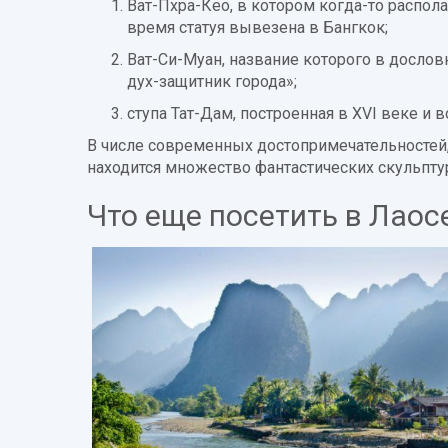
Ват-Пхра-Кео, в котором когда-то распол
время статуя вывезена в Бангкок;
Ват-Си-Муан, название которого в дослов
дух-защитник города»;
ступа Тат-Дам, построенная в XVI веке и
В числе современных достопримечательностей,
находится множество фантастических скульпту
Что еще посетить в Лаос