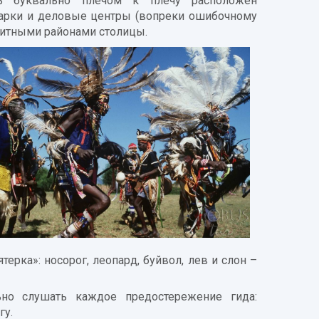
сь буквально плечом к плечу расположен
парки и деловые центры (вопреки ошибочному
элитными районами столицы.
ерка»: носорог, леопард, буйвол, лев и слон –
ьно слушать каждое предостережение гида:
гу.