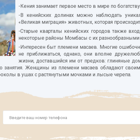
-Кения занимает первое место в мире по богатств
-В кенийских долинах можно наблюдать уникал
«Великая миграция» животных, которая происход
-Старые кварталы кенийских городов также вход
некоторые районы Момбасы с их разнообразными 
-Интересен быт племени масаев. Многие ошибочно
не приближаться, однако, они вполне дружелю
жизни, доставшийся им от предков: глиняные дом
о занятия. Женщины из племени масаев обладают своими
роколы в ушах с растянутыми мочками и лысые черепа.
Номер
телефона
*