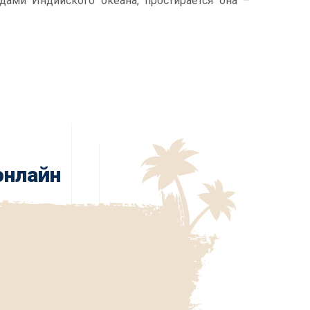
ами Индийского океана, простирается она –
онлайн