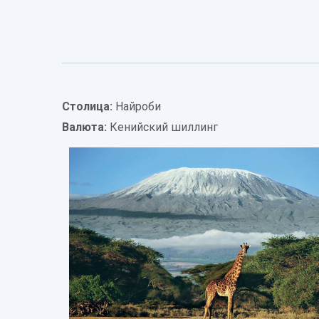
Информация
о
стране
Столица:
Найроби
Валюта:
Кенийский шиллинг