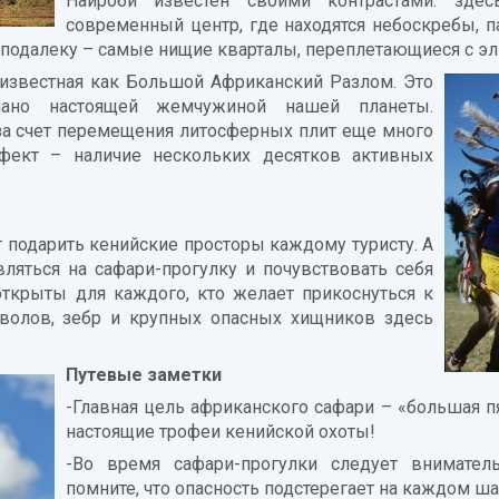
Найроби известен своими контрастами: зде
современный центр, где находятся небоскребы, 
 неподалеку – самые нищие кварталы, переплетающиеся с 
 известная как Большой Африканский Разлом. Это
ано настоящей жемчужиной нашей планеты.
за счет перемещения литосферных плит еще много
фект – наличие нескольких десятков активных
т подарить кенийские просторы каждому туристу. А
ляться на сафари-прогулку и почувствовать себя
ткрыты для каждого, кто желает прикоснуться к
йволов, зебр и крупных опасных хищников здесь
Путевые заметки
-Главная цель африканского сафари – «большая пят
настоящие трофеи кенийской охоты!
-Во время сафари-прогулки следует внимател
помните, что опасность подстерегает на каждом ша