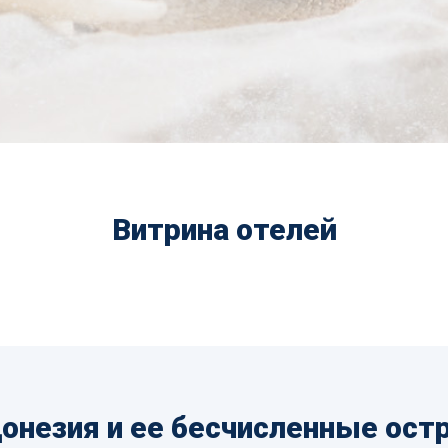
Витрина отелей
онезия и ее бесчисленные ост