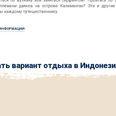
ться по вулкану или заняться серфингом? Пройтись по
племени даяков на острове Калимантан? Эти и другие
ы каждому путешественнику.
 ИНФОРМАЦИИ
ть вариант отдыха в Индонези