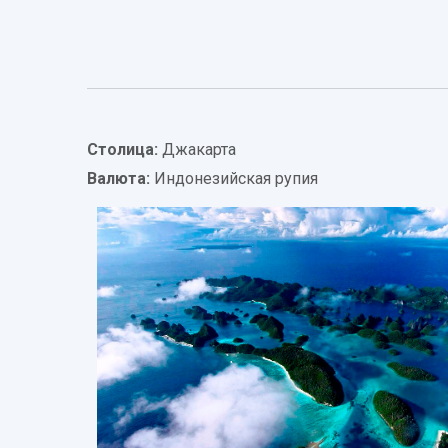
Информация
о
стране
Столица:
Джакарта
Валюта:
Индонезийская рупия