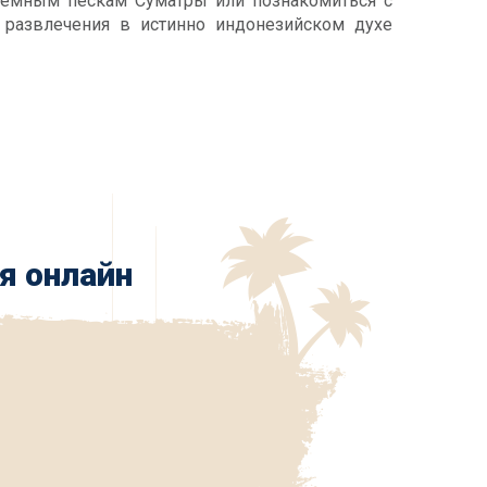
 темным пескам Суматры или познакомиться с
 развлечения в истинно индонезийском духе
я онлайн