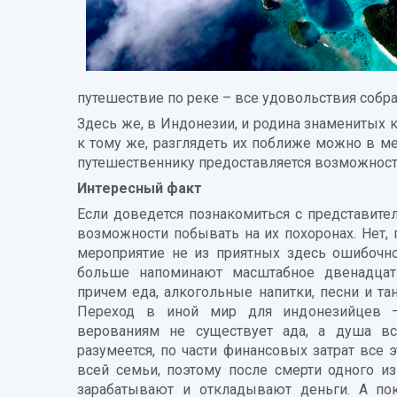
путешествие по реке – все удовольствия собр
Здесь же, в Индонезии, и родина знаменитых 
к тому же, разглядеть их поближе можно в м
путешественнику предоставляется возможность
Интересный факт
Если доведется познакомиться с представител
возможности побывать на их похоронах. Нет, 
мероприятие не из приятных здесь ошибочн
больше напоминают масштабное двенадцат
причем еда, алкогольные напитки, песни и та
Переход в иной мир для индонезийцев –
верованиям не существует ада, а душа вс
разумеется, по части финансовых затрат все 
всей семьи, поэтому после смерти одного и
зарабатывают и откладывают деньги. А пок