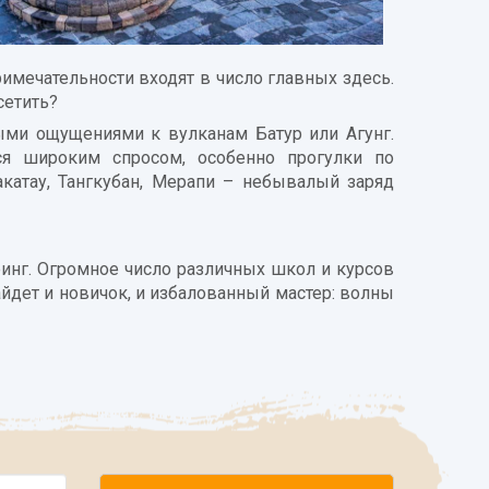
имечательности входят в число главных здесь.
сетить?
ыми ощущениями к вулканам Батур или Агунг.
ся широким спросом, особенно прогулки по
атау, Тангкубан, Мерапи – небывалый заряд
финг. Огромное число различных школ и курсов
йдет и новичок, и избалованный мастер: волны