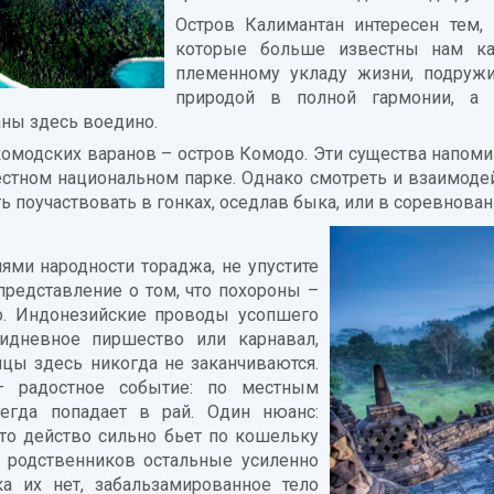
Остров Калимантан интересен тем,
которые больше известны нам как
племенному укладу жизни, подружи
природой в полной гармонии, а 
аны здесь воедино.
комодских варанов – остров Комодо. Эти существа напом
естном национальном парке. Однако смотреть и взаимоде
 поучаствовать в гонках, оседлав быка, или в соревнова
ями народности тораджа, не упустите
представление о том, что похороны –
о. Индонезийские проводы усопшего
идневное пиршество или карнавал,
нцы здесь никогда не заканчиваются.
 радостное событие: по местным
егда попадает в рай. Один нюанс:
это действо сильно бьет по кошельку
з родственников остальные усиленно
а их нет, забальзамированное тело