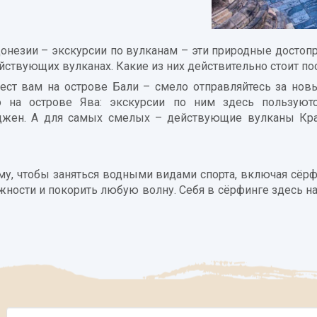
незии – экскурсии по вулканам – эти природные достопр
ействующих вулканах. Какие из них действительно стоит по
ест вам на острове Бали – смело отправляйтесь за нов
 на острове Ява: экскурсии по ним здесь пользуют
джен. А для самых смелых – действующие вулканы Крак
ому, чтобы заняться водными видами спорта, включая сёр
ности и покорить любую волну. Себя в сёрфинге здесь на