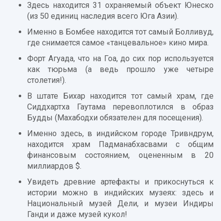
Здесь находится 31 охраняемый объект Юнеско
(из 50 единиц наследия всего Юга Азии).
Именно в Бомбее находится тот самый Болливуд,
где снимается самое «танцевальное» кино мира.
Форт Агуада, что на Гоа, до сих пор используется
как тюрьма (а ведь прошло уже четыре
столетия!).
В штате Бихар находится тот самый храм, где
Сиддхартха Гаутама перевоплотился в образ
Будды (Махабодхи обязателен для посещения).
Именно здесь, в индийском городе Тривндрум,
находится храм Падманабхасвами с общим
финансовым состоянием, оцененным в 20
миллиардов $.
Увидеть древние артефакты и прикоснуться к
истории можно в индийских музеях: здесь и
Национальный музей Дели, и музеи Индиры
Ганди и даже музей кукол!