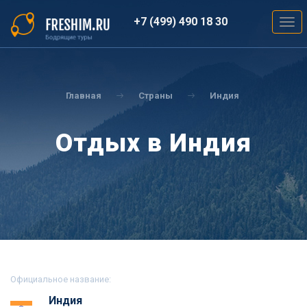
Перейти
к
+7 (499) 490 18 30
Togg
основному
navig
содержанию
Вы
здесь
Главная
Страны
Индия
Отдых в Индия
Официальное название:
Индия