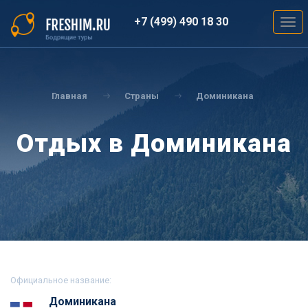
Перейти
к
+7 (499) 490 18 30
Togg
основному
navig
содержанию
Вы
здесь
Главная
Страны
Доминикана
Отдых в Доминикана
Официальное название:
Доминикана