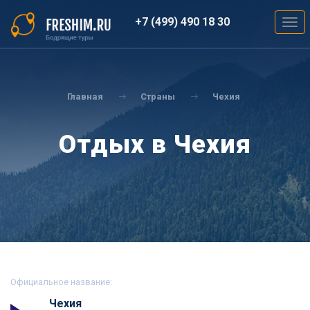
Перейти
к
+7 (499) 490 18 30
Togg
основному
navig
содержанию
Вы
здесь
Главная
Страны
Чехия
Отдых в Чехия
Официальное название:
Чехия