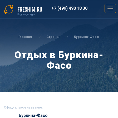
Перейти
к
+7 (499) 490 18 30
Togg
основному
navig
содержанию
Вы
здесь
Главная
Страны
Буркина-Фасо
Отдых в Буркина-
Фасо
Официальное название:
Буркина-Фасо